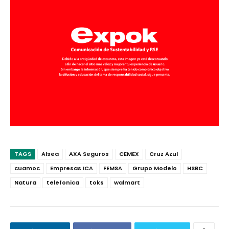
TAGS
Alsea
AXA Seguros
CEMEX
Cruz Azul
cuamoc
Empresas ICA
FEMSA
Grupo Modelo
HSBC
Natura
telefonica
toks
walmart