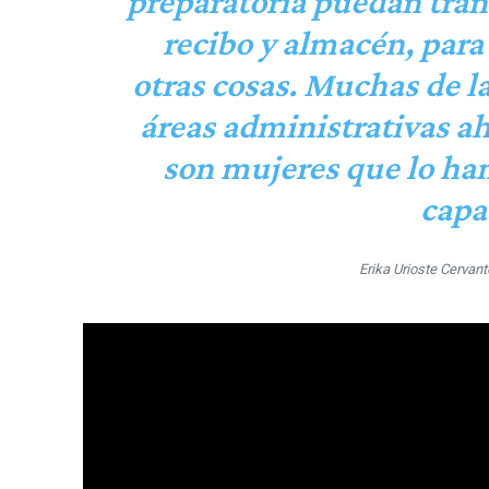
preparatoria puedan trans
recibo y almacén, par
otras cosas. Muchas de l
áreas administrativas a
son mujeres que lo han
capa
Erika Urioste Cervan