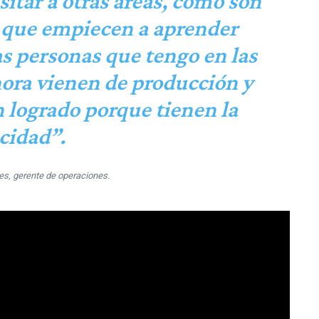
itar a otras áreas, como son
a que empiecen a aprender
as personas que tengo en las
hora vienen de producción y
 logrado porque tienen la
cidad”.
tes, gerente de operaciones.