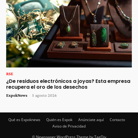
RSE
¿De residuos electrónicos a joyas? Esta empresa
recupera el oro de los desechos
ExpokNews
-
5 agosto 2026
Qué es Expoknews
Quién es Expok
Anúnciate aquí
Contacto
Aviso de Privacidad
© Newspaper WordPress Theme by TagDiv