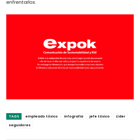
enfrentarlos.
TAGS
empleado tóxico
Infografia
jefe tóxico
Líder
seguidores