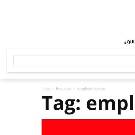
¿QUI
Inicio
Etiquetas
Empleado tóxico
Tag: empl