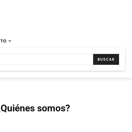
CTO
BUSCAR
¿Quiénes somos?