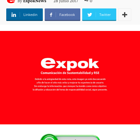
28 junio 2017
0
By
ExpokNews
Linkedin
Facebook
Twitter