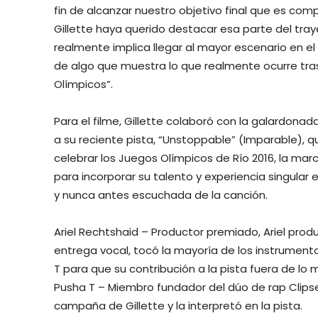
fin de alcanzar nuestro objetivo final que es comp
Gillette haya querido destacar esa parte del trayec
realmente implica llegar al mayor escenario en e
de algo que muestra lo que realmente ocurre tras
Olímpicos”.
Para el filme, Gillette colaboró con la galardona
a su reciente pista, “Unstoppable” (Imparable), q
celebrar los Juegos Olímpicos de Río 2016, la mar
para incorporar su talento y experiencia singula
y nunca antes escuchada de la canción.
Ariel Rechtshaid – Productor premiado, Ariel produ
entrega vocal, tocó la mayoría de los instrument
T para que su contribución a la pista fuera de lo 
Pusha T – Miembro fundador del dúo de rap Clipse
campaña de Gillette y la interpretó en la pista.