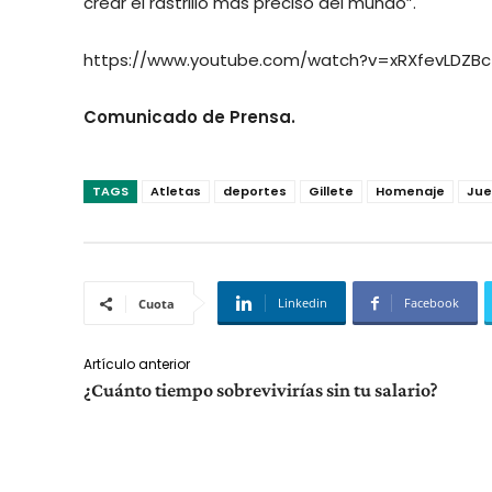
crear el rastrillo más preciso del mundo”.
https://www.youtube.com/watch?v=xRXfevLDZBc
Comunicado de Prensa.
TAGS
Atletas
deportes
Gillete
Homenaje
Jue
Linkedin
Facebook
Cuota
Artículo anterior
¿Cuánto tiempo sobrevivirías sin tu salario?