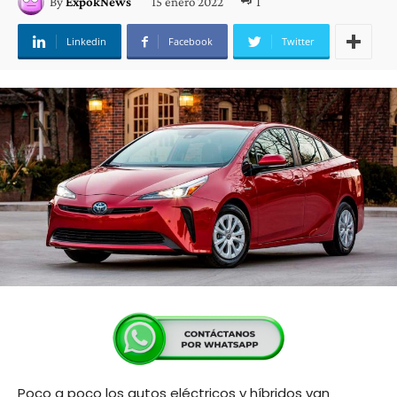
15 enero 2022
1
By
ExpokNews
Linkedin
Facebook
Twitter
Poco a poco los autos eléctricos y híbridos van