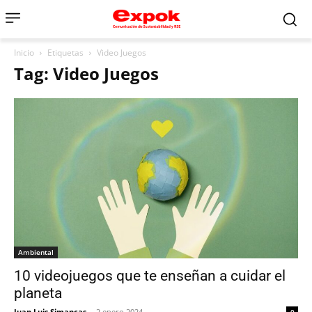
Inicio
Etiquetas
Video Juegos
Tag: Video Juegos
Ambiental
10 videojuegos que te enseñan a cuidar el
planeta
Juan Luis Simancas
-
2 enero 2024
0