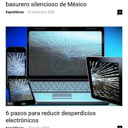
basurero silencioso de México
ExpokNews
-
22 diciembre 2025
0
RSE
6 pasos para reducir desperdicios
electrónicos
ExpokNews
-
27 marzo 2023