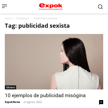
Inicio
Etiquetas
Publicidad sexista
Tag: publicidad sexista
Género
10 ejemplos de publicidad misógina
ExpokNews
-
23 agosto 2022
0