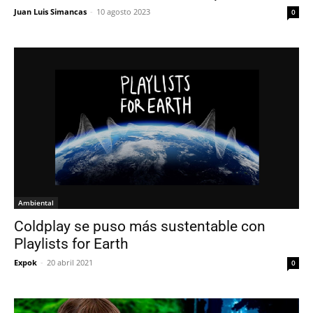
Juan Luis Simancas
-
10 agosto 2023
0
Ambiental
Coldplay se puso más sustentable con
Playlists for Earth
Expok
-
20 abril 2021
0