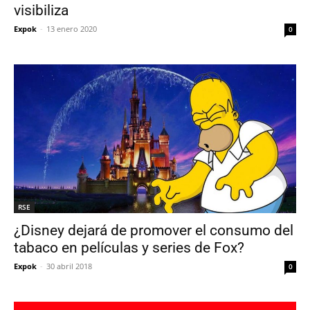
visibiliza
Expok
-
13 enero 2020
0
RSE
¿Disney dejará de promover el consumo del
tabaco en películas y series de Fox?
Expok
-
30 abril 2018
0