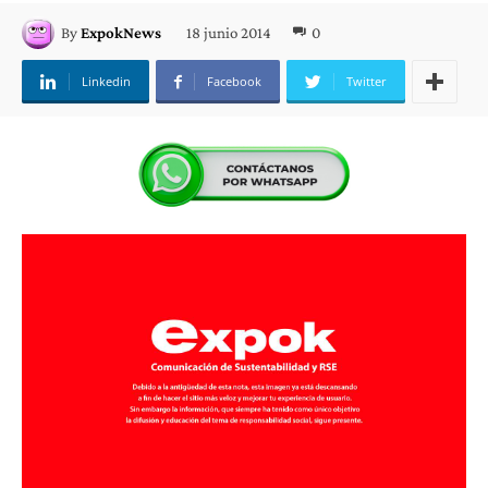
18 junio 2014
0
By
ExpokNews
Linkedin
Facebook
Twitter