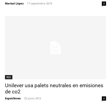
Marisol López
-
17 septiembre 2019
0
RSE
Unilever usa palets neutrales en emisiones
de co2
ExpokNews
-
25 junio 2012
0