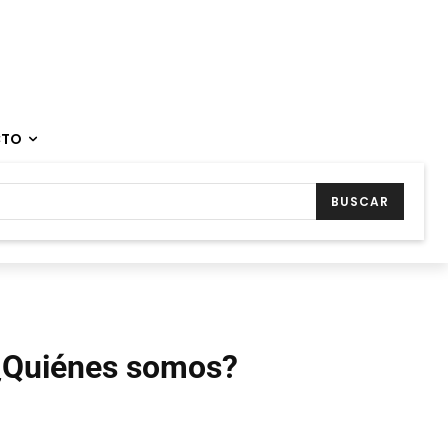
CTO
BUSCAR
¿Quiénes somos?