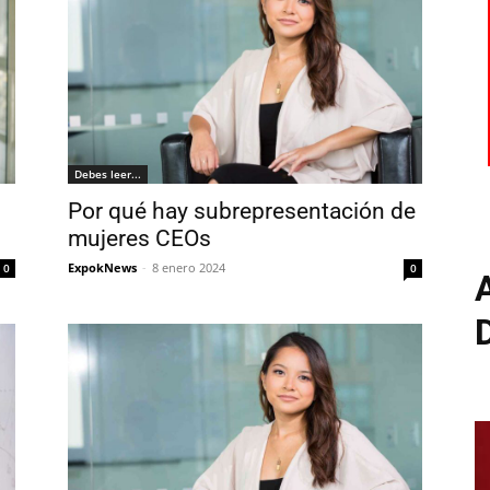
Debes leer...
Por qué hay subrepresentación de
mujeres CEOs
ExpokNews
-
8 enero 2024
0
0