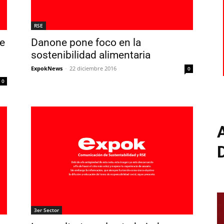
RSE
se
Danone pone foco en la
sostenibilidad alimentaria
ExpokNews
-
22 diciembre 2016
0
0
3er Sector