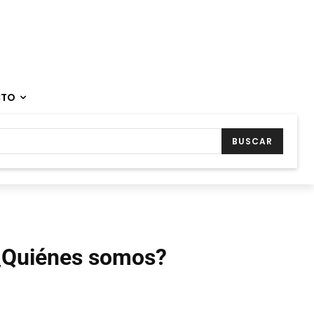
CTO
BUSCAR
¿Quiénes somos?