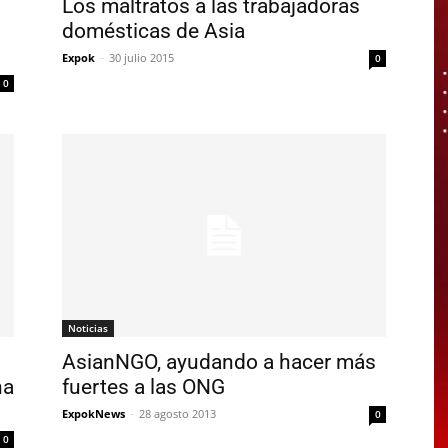
Los maltratos a las trabajadoras
domésticas de Asia
Expok
-
30 julio 2015
0
0
Noticias
AsianNGO, ayudando a hacer más
na
fuertes a las ONG
ExpokNews
-
28 agosto 2013
0
0