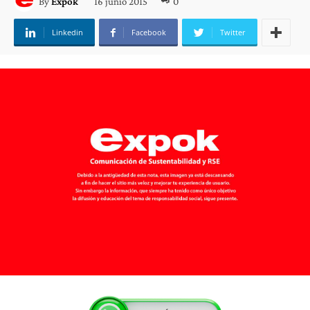
16 junio 2015
0
By
Expok
Linkedin
Facebook
Twitter