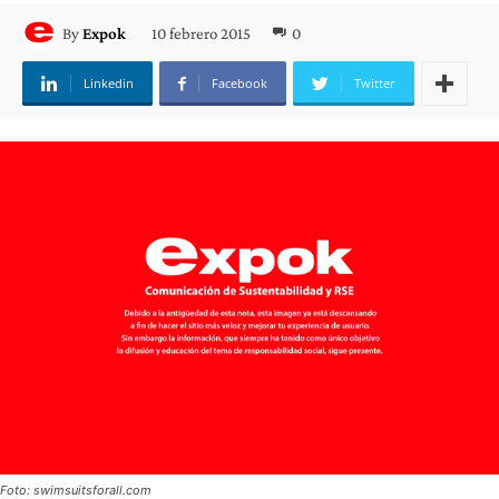
10 febrero 2015
0
By
Expok
Linkedin
Facebook
Twitter
Foto: swimsuitsforall.com