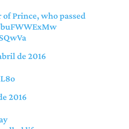
r of Prince, who passed
co/7buFWWExMw
wSQwVa
abril de 2016
SL8o
 de 2016
ay