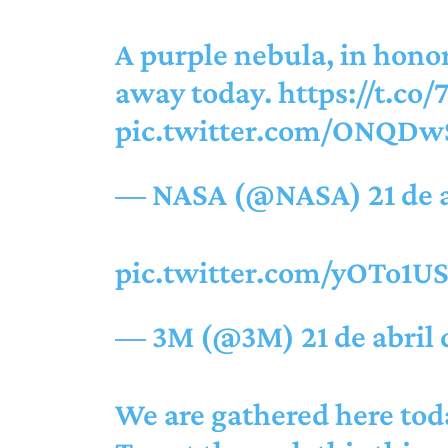
A purple nebula, in hono
away today.
https://t.
pic.twitter.com/ONQD
— NASA (@NASA)
21 de 
pic.twitter.com/yOTo1U
— 3M (@3M)
21 de abril
We are gathered here tod