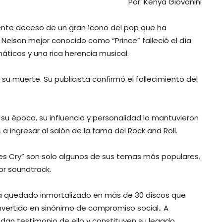
Por: Kenya Giovanini
iente deceso de un gran ícono del pop que ha
 Nelson mejor conocido como “Prince” falleció el día
áticos y una rica herencia musical.
u muerte. Su publicista confirmó el fallecimiento del
u época, su influencia y personalidad lo mantuvieron
 a ingresar al salón de la fama del Rock and Roll.
oves Cry” son solo algunos de sus temas más populares.
jor soundtrack.
 ha quedado inmortalizado en más de 30 discos que
nvertido en sinónimo de compromiso social.. A
an testimonio de ello y constituyen su legado