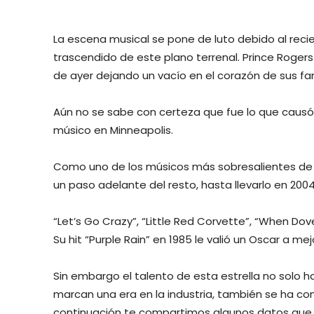
La escena musical se pone de luto debido al rec
trascendido de este plano terrenal. Prince Rogers
de ayer dejando un vacío en el corazón de sus fan
Aún no se sabe con certeza que fue lo que causó s
músico en Minneapolis.
Como uno de los músicos más sobresalientes de s
un paso adelante del resto, hasta llevarlo en 2004
“Let’s Go Crazy”, “Little Red Corvette”, “When D
Su hit “Purple Rain” en 1985 le valió un Oscar a me
Sin embargo el talento de esta estrella no solo
marcan una era en la industria, también se ha co
continuación te compartimos algunos datos que d