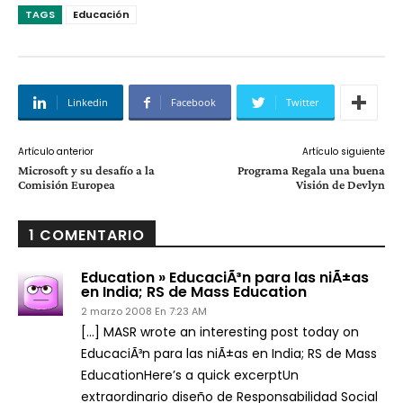
TAGS
Educación
Linkedin
Facebook
Twitter
Artículo anterior
Artículo siguiente
Microsoft y su desafí­o a la
Programa Regala una buena
Comisión Europea
Visión de Devlyn
1 COMENTARIO
Education » EducaciÃ³n para las niÃ±as
en India; RS de Mass Education
2 marzo 2008 En 7:23 AM
[…] MASR wrote an interesting post today on
EducaciÃ³n para las niÃ±as en India; RS de Mass
EducationHere’s a quick excerptUn
extraordinario diseño de Responsabilidad Social