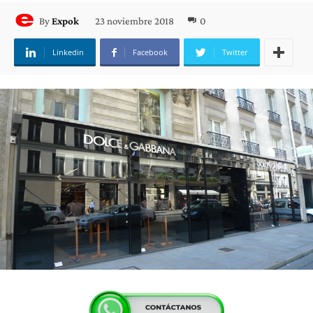
23 noviembre 2018
0
By
Expok
Linkedin
Facebook
Twitter