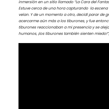
inmersión en un sitio llamado “La Cara del Fanta
Estuve cerca de una hora capturando la escena
veían. Y de un momento a otro, decidí parar de g
acercarme aún más a los tiburones, y fue entonc
tiburones reaccionaban a mi presencia y se alejab
humanos, ¡los tiburones también sienten miedo!”, i