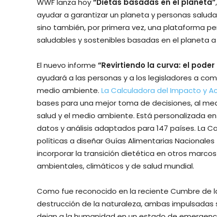
WWF lanza hoy
“Dietas basadas en el planeta”
ayudar a garantizar un planeta y personas saludabl
sino también, por primera vez, una plataforma p
saludables y sostenibles basadas en el planeta a n
El nuevo informe
“Revirtiendo la curva: el pode
ayudará a las personas y a los legisladores a com
medio ambiente.
La Calculadora del Impacto y Ac
bases para una mejor toma de decisiones, al medi
salud y el medio ambiente. Está personalizada e
datos y análisis adaptados para 147 países. La C
políticas a diseñar Guías Alimentarias Nacionales
incorporar la transición dietética en otros marcos
ambientales, climáticos y de salud mundial.
Como fue reconocido en la reciente Cumbre de la Bi
destrucción de la naturaleza, ambas impulsadas s
dejan a la humanidad en un estado de emergencia