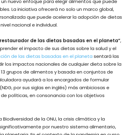
, un nuevo enfoque para elegir alimentos que puede
es. La iniciativa ofrecerá no solo un marco global,
ersonalizada que puede acelerar la adopción de dietas
ivel nacional e individual.
r restaurador de las dietas basadas en el planeta”
,
prender el impacto de sus dietas sobre la salud y el
ción de las dietas basadas en el planeta
sentará las
r los impactos nacionales de cualquier dieta sobre la
n 13 grupos de alimentos y basada en conjuntos de
alculadora ayudará a los encargados de formular
 (NDG, por sus siglas en inglés) más ambiciosas e
 de políticas, en consonancia con los objetivos
odiversidad de la ONU, la crisis climática y la
ignificativamente por nuestro sistema alimentario,
 planetaria. En el contexto de la pandemia en curso,