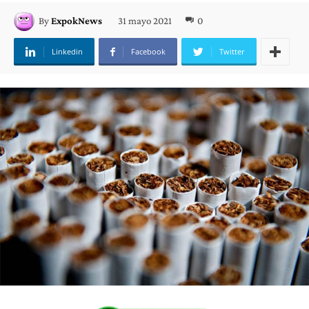
31 mayo 2021
0
By
ExpokNews
Linkedin
Facebook
Twitter