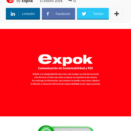
11 enero 2018
0
By
Expok
Linkedin
Facebook
Twitter