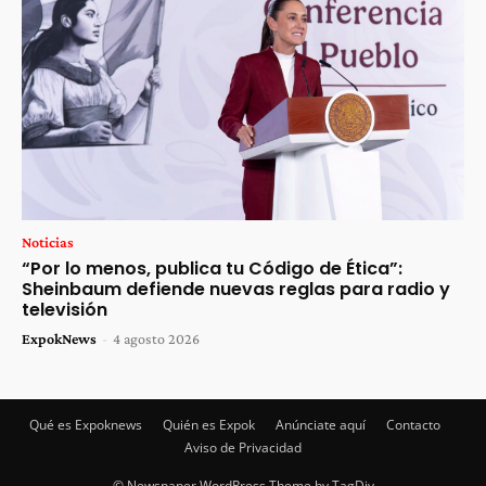
Noticias
“Por lo menos, publica tu Código de Ética”:
Sheinbaum defiende nuevas reglas para radio y
televisión
ExpokNews
-
4 agosto 2026
Qué es Expoknews
Quién es Expok
Anúnciate aquí
Contacto
Aviso de Privacidad
© Newspaper WordPress Theme by TagDiv