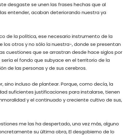
A este desgaste se unen las frases hechas que al
erlas entender, acaban deteriorando nuestra ya
co de la política, ese necesario instrumento de la
 de los otros y no sólo la nuestra-, donde se presentan
as cuestiones que se arrastran desde hace siglos por
o sería el fondo que subyace en el territorio de la
ión de las personas y de sus cerebros.
er, sino incluso de plantear. Porque, como decía, la
ad suficientes justificaciones para instalarse, tienen
nmoralidad y el continuado y creciente cultivo de sus,
estiones me las ha despertado, una vez más, alguno
concretamente su última obra, El desgobierno de lo