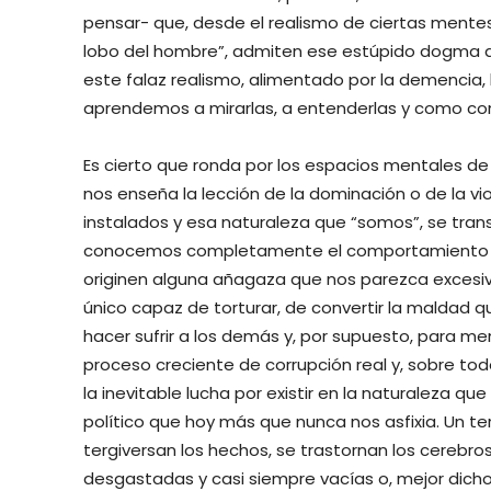
pensar- que, desde el realismo de ciertas mente
lobo del hombre”, admiten ese estúpido dogma d
este falaz realismo, alimentado por la demencia, l
aprendemos a mirarlas, a entenderlas y como con
Es cierto que ronda por los espacios mentales de 
nos enseña la lección de la dominación o de la vi
instalados y esa naturaleza que “somos”, se tra
conocemos completamente el comportamiento de 
originen alguna añagaza que nos parezca excesi
único capaz de torturar, de convertir la maldad 
hacer sufrir a los demás y, por supuesto, para men
proceso creciente de corrupción real y, sobre tod
la inevitable lucha por existir en la naturaleza que
político que hoy más que nunca nos asfixia. Un te
tergiversan los hechos, se trastornan los cereb
desgastadas y casi siempre vacías o, mejor dicho