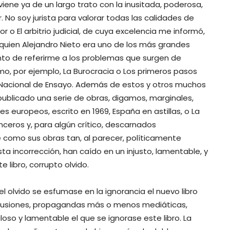
 viene ya de un largo trato con la inusitada, poderosa,
. No soy jurista para valorar todas las calidades de
o El arbitrio judicial, de cuya excelencia me informó,
uien Alejandro Nieto era uno de los más grandes
nto de referirme a los problemas que surgen de
o, por ejemplo, La Burocracia o Los primeros pasos
o Nacional de Ensayo. Además de estos y otros muchos
 publicado una serie de obras, digamos, marginales,
s europeos, escrito en 1969, España en astillas, o La
inceros y, para algún crítico, descarnados
como sus obras tan, al parecer, políticamente
ta incorrección, han caído en un injusto, lamentable, y
e libro, corrupto olvido.
 olvido se esfumase en la ignorancia el nuevo libro
iscusiones, propagandas más o menos mediáticas,
loso y lamentable el que se ignorase este libro. La