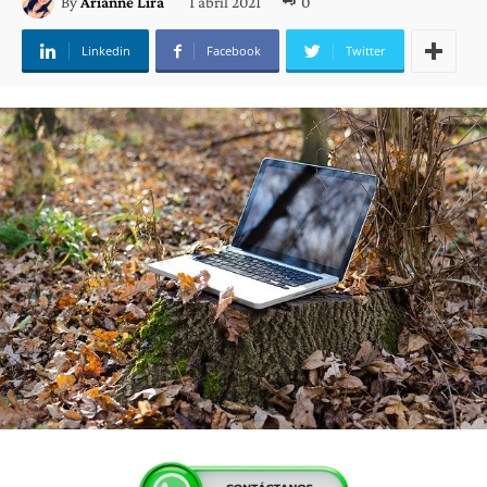
1 abril 2021
0
By
Arianne Lira
Linkedin
Facebook
Twitter