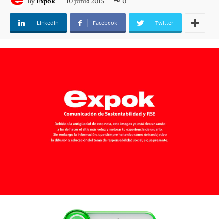
10 junio 2015
0
By
Expok
Linkedin
Facebook
Twitter