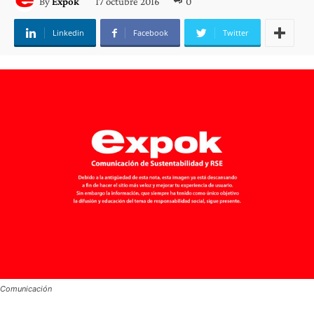
17 octubre 2016
0
By
Expok
Linkedin
Facebook
Twitter
Comunicación