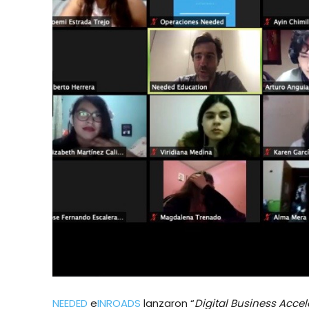
NEEDED
e
INROADS
lanzaron “
Digital Business Accel