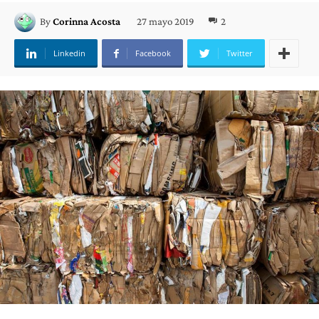
27 mayo 2019
2
By
Corinna Acosta
Linkedin
Facebook
Twitter