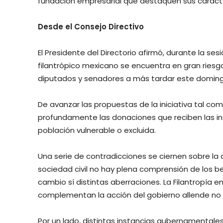
fundación empresarial que destaquen sus caracter
Desde el Consejo Directivo
El Presidente del Directorio afirmó, durante la ses
filantrópico mexicano se encuentra en gran riesgo
diputados y senadores a más tardar este doming
De avanzar las propuestas de la iniciativa tal co
profundamente las donaciones que reciben las ins
población vulnerable o excluida.
Una serie de contradicciones se ciernen sobre la a
sociedad civil no hay plena comprensión de los b
cambio sí distintas aberraciones. La Filantropía 
complementan la acción del gobierno allende no e
Por un lado, distintas instancias gubernamental