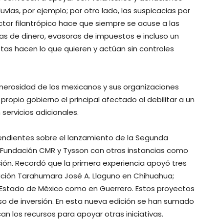
vias, por ejemplo; por otro lado, las suspicacias por
ector filantrópico hace que siempre se acuse a las
s de dinero, evasoras de impuestos e incluso un
tas hacen lo que quieren y actúan sin controles
la generosidad de los mexicanos y sus organizaciones
propio gobierno el principal afectado al debilitar a un
ervicios adicionales.
pendientes sobre el lanzamiento de la Segunda
a Fundación CMR y Tysson con otras instancias como
ión. Recordó que la primera experiencia apoyó tres
ación Tarahumara José A. Llaguno en Chihuahua;
l Estado de México como en Guerrero. Estos proyectos
so de inversión. En esta nueva edición se han sumado
n los recursos para apoyar otras iniciativas.