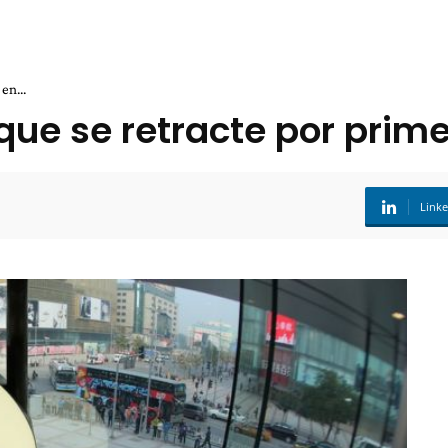
en...
ue se retracte por primer
Link