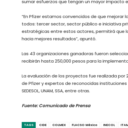
sumar esfuerzos que tengan un mayor impacto e
“En Pfizer estamos convencidos de que mejorar la
todos: tercer sector, sector público e iniciativa p
estratégicas entre estos actores, permitirá que l
hacia mejores resultados”, apuntó.
Las 43 organizaciones ganadoras fueron selecci
recibirán hasta 250,000 pesos para la implement
La evaluación de los proyectos fue realizada por
de Pfizer y expertos de reconocidas instituciones
SEDESOL, UNAM, SSA, entre otras.
Fuente: Comunicado de Prensa
TAGS
CIDE
COLMEX
FLACSO México
INECOL
ITA