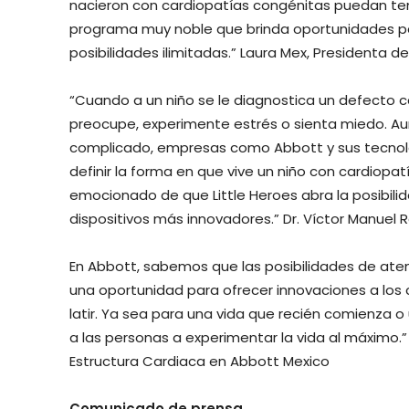
nacieron con cardiopatías congénitas puedan tene
programa muy noble que brinda oportunidades par
posibilidades ilimitadas.” Laura Mex, Presidenta de
“Cuando a un niño se le diagnostica un defecto c
preocupe, experimente estrés o sienta miedo. 
complicado, empresas como Abbott y sus tecnolo
definir la forma en que vive un niño con cardiopa
emocionado de que Little Heroes abra la posibili
dispositivos más innovadores.” Dr. Víctor Manuel 
En Abbott, sabemos que las posibilidades de atenc
una oportunidad para ofrecer innovaciones a lo
latir. Ya sea para una vida que recién comienza 
a las personas a experimentar la vida al máximo.
Estructura Cardiaca en Abbott Mexico
Comunicado de prensa.