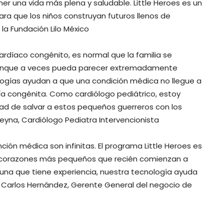
r una vida más plena y saludable. Little Heroes es un
a que los niños construyan futuros llenos de
 la Fundación Lilo México
ardíaco congénito, es normal que la familia se
Aunque a veces pueda parecer extremadamente
gías ayudan a que una condición médica no llegue a
tía congénita. Como cardiólogo pediátrico, estoy
dad de salvar a estos pequeños guerreros con los
Reyna, Cardiólogo Pediatra Intervencionista
ión médica son infinitas. El programa Little Heroes es
s corazones más pequeños que recién comienzan a
o una que tiene experiencia, nuestra tecnología ayuda
” Carlos Hernández, Gerente General del negocio de