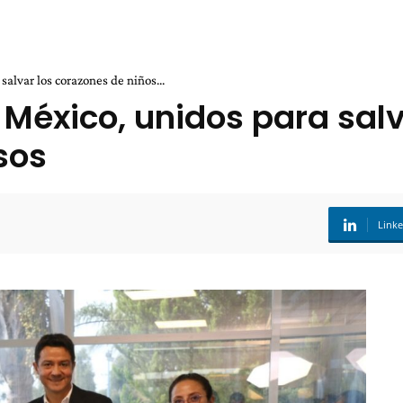
alvar los corazones de niños...
 México, unidos para sal
sos
Link