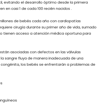
il, evitando el desarrollo óptimo desde la primera
n en casi 1 de cada 100 recién nacidos .
illones de bebés cada año con cardiopatías
equiere cirugía durante su primer año de vida, sumado
no tienen acceso a atención médica oportuna para
 están asociadas con defectos en las válvulas
e la sangre fluya de manera inadecuada de una
a congénita, los bebés se enfrentarán a problemas de
es
sanguíneos