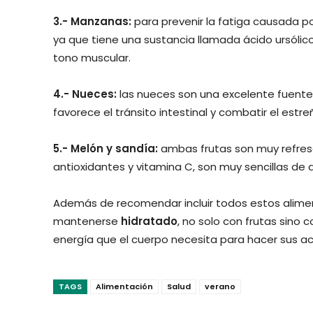
3.- Manzanas:
para prevenir la fatiga causada p
ya que tiene una sustancia llamada ácido ursól
tono muscular.
4.- Nueces:
las nueces son una excelente fuente
favorece el tránsito intestinal y combatir el estr
5.- Melón y sandía:
ambas frutas son muy refresc
antioxidantes y vitamina C, son muy sencillas de
Además de recomendar incluir todos estos alimen
mantenerse
hidratado
, no solo con frutas sino
energía que el cuerpo necesita para hacer sus act
TAGS
Alimentación
Salud
verano