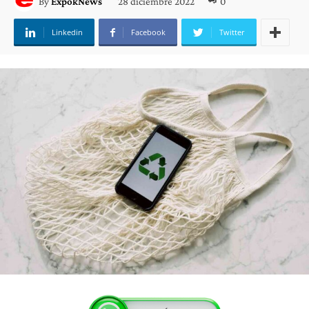
28 diciembre 2022
0
By
ExpokNews
Linkedin
Facebook
Twitter