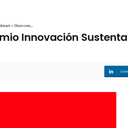
mart + Ibero son...
emio Innovación Sustenta
Link