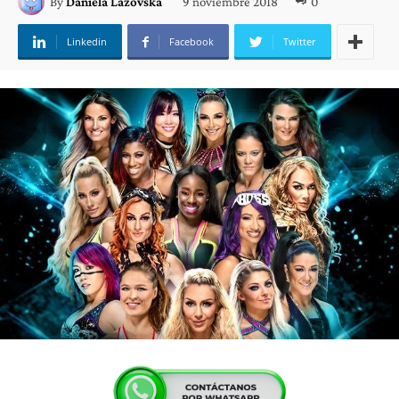
9 noviembre 2018
0
By
Daniela Lazovska
Linkedin
Facebook
Twitter