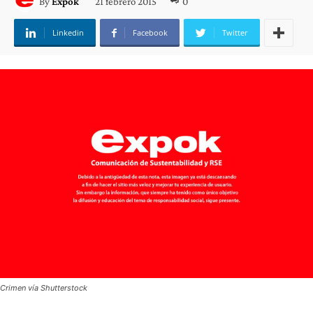
21 febrero 2015
0
By
Expok
Linkedin
Facebook
Twitter
Crimen vía Shutterstock