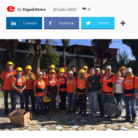
20 julio 2023
0
By
ExpokNews
Linkedin
Facebook
Twitter