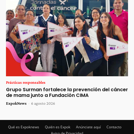
Prácticas responsables
Grupo Surman fortalece la prevención del cáncer
de mama junto a Fundación CIMA
ExpokNews
-
6 agosto 2026
Qué es Expoknews
Quién es Expok
Anúnciate aquí
Contacto
Aviso de Privacidad