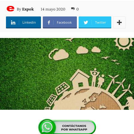
14 mayo 2020
0
By
Expok
Linkedin
Facebook
Twitter