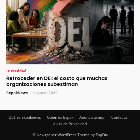
Diversidad
Retroceder en DEI: el costo que muchas
organizaciones subestiman
ExpokNews
-
6 agosto 2026
Qué es Expoknews
Quién es Expok
Anúnciate aquí
Contacto
Aviso de Privacidad
© Newspaper WordPress Theme by TagDiv