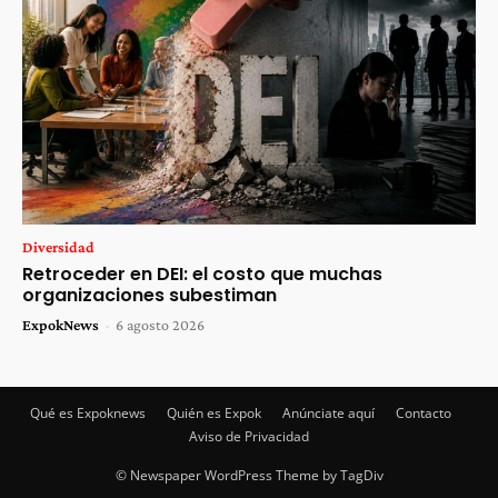
Diversidad
Retroceder en DEI: el costo que muchas
organizaciones subestiman
ExpokNews
-
6 agosto 2026
Qué es Expoknews
Quién es Expok
Anúnciate aquí
Contacto
Aviso de Privacidad
© Newspaper WordPress Theme by TagDiv