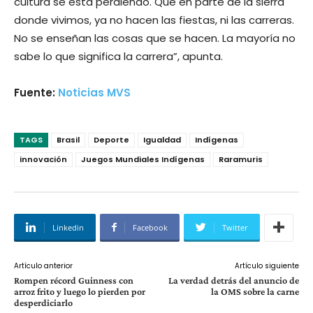
cultura se está perdiendo. Que en parte de la sierra
donde vivimos, ya no hacen las fiestas, ni las carreras.
No se enseñan las cosas que se hacen. La mayoría no
sabe lo que significa la carrera”, apunta.
Fuente:
Noticias MVS
TAGS
Brasil
Deporte
Igualdad
Indígenas
innovación
Juegos Mundiales Indígenas
Raramuris
Linkedin
Facebook
Twitter
Artículo anterior
Artículo siguiente
Rompen récord Guinness con
La verdad detrás del anuncio de
arroz frito y luego lo pierden por
la OMS sobre la carne
desperdiciarlo