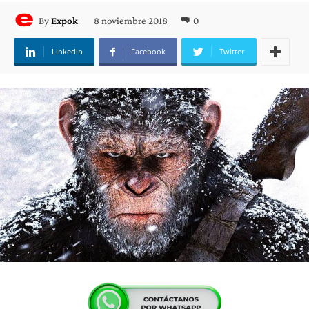
8 noviembre 2018
0
By
Expok
Linkedin
Facebook
Twitter