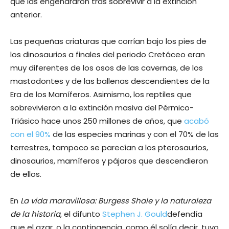
que las engendraron tras sobrevivir a la extinción
anterior.
Las pequeñas criaturas que corrían bajo los pies de
los dinosaurios a finales del periodo Cretáceo eran
muy diferentes de los osos de las cavernas, de los
mastodontes y de las ballenas descendientes de la
Era de los Mamíferos. Asimismo, los reptiles que
sobrevivieron a la extinción masiva del Pérmico-
Triásico hace unos 250 millones de años, que
acabó
con el 90%
de las especies marinas y con el 70% de las
terrestres, tampoco se parecían a los pterosaurios,
dinosaurios, mamíferos y pájaros que descendieron
de ellos.
En
La vida maravillosa: Burgess Shale y la naturaleza
de la historia
, el difunto
Stephen J. Gould
defendía
que el azar, o la contingencia, como él solía decir, tuvo