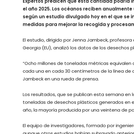
Expertos predicen que esta cantidad podría i
el año 2025. Los océanos reciben anualmente 
según un estudio divulgado hoy en el que se 
medidas para mejorar la recogida y procesam
El estudio, dirigido por Jenna Jambeck, profesora
Georgia (EU), analizó los datos de los desechos pl
“Ocho millones de toneladas métricas equivalen a
cada una en cada 30 centímetros de la línea de c
Jambeck en una rueda de prensa.
Los resultados, que se publican esta semana en la
toneladas de desechos plásticos generados en el 2
año, la mayoría producida por una veintena de p
El equipo de investigadores, formado por ingenie
aunque otros estudios habían subrayado anterior