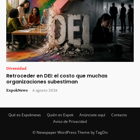
Diversidad
Retroceder en DEI: el costo que muchas
organizaciones subestiman
ExpokNews
-
6 agosto 2026
Qué es Expoknews
Quién es Expok
Anúnciate aquí
Contacto
Aviso de Privacidad
© Newspaper WordPress Theme by TagDiv