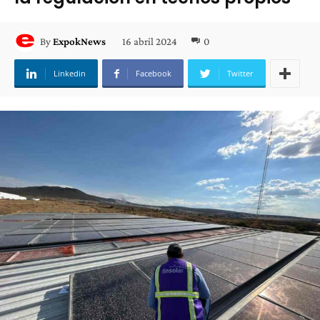
16 abril 2024
0
By
ExpokNews
Linkedin
Facebook
Twitter